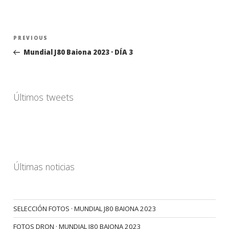
Navegación
Previous
PREVIOUS
de
Post
Mundial J80 Baiona 2023 · DÍA 3
entradas
Últimos tweets
Últimas noticias
SELECCIÓN FOTOS · MUNDIAL J80 BAIONA 2023
FOTOS DRON · MUNDIAL J80 BAIONA 2023