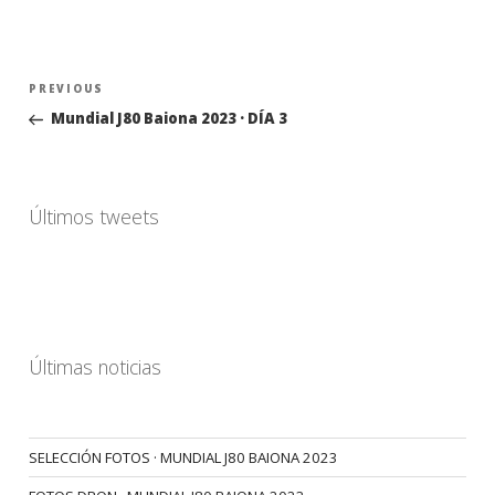
Navegación
Previous
PREVIOUS
de
Post
Mundial J80 Baiona 2023 · DÍA 3
entradas
Últimos tweets
Últimas noticias
SELECCIÓN FOTOS · MUNDIAL J80 BAIONA 2023