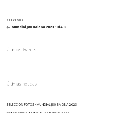
Navegación
Previous
PREVIOUS
de
Post
Mundial J80 Baiona 2023 · DÍA 3
entradas
Últimos tweets
Últimas noticias
SELECCIÓN FOTOS · MUNDIAL J80 BAIONA 2023