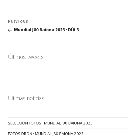
Navegación
Previous
PREVIOUS
de
Post
Mundial J80 Baiona 2023 · DÍA 3
entradas
Últimos tweets
Últimas noticias
SELECCIÓN FOTOS · MUNDIAL J80 BAIONA 2023
FOTOS DRON · MUNDIAL J80 BAIONA 2023