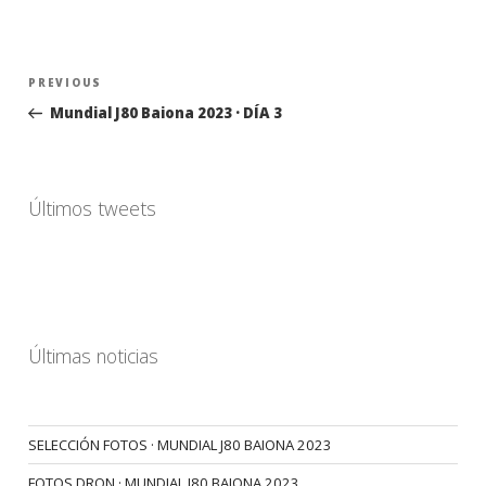
Navegación
Previous
PREVIOUS
de
Post
Mundial J80 Baiona 2023 · DÍA 3
entradas
Últimos tweets
Últimas noticias
SELECCIÓN FOTOS · MUNDIAL J80 BAIONA 2023
FOTOS DRON · MUNDIAL J80 BAIONA 2023