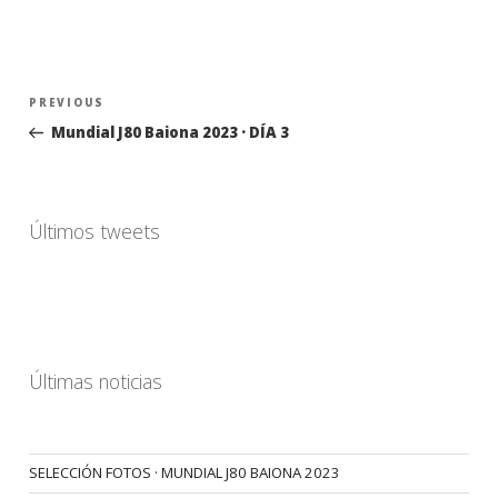
Navegación
Previous
PREVIOUS
de
Post
Mundial J80 Baiona 2023 · DÍA 3
entradas
Últimos tweets
Últimas noticias
SELECCIÓN FOTOS · MUNDIAL J80 BAIONA 2023