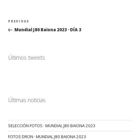
Navegación
Previous
PREVIOUS
de
Post
Mundial J80 Baiona 2023 · DÍA 3
entradas
Últimos tweets
Últimas noticias
SELECCIÓN FOTOS · MUNDIAL J80 BAIONA 2023
FOTOS DRON · MUNDIAL J80 BAIONA 2023