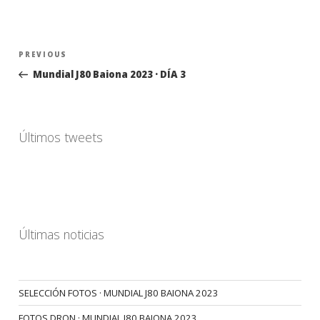
Navegación
Previous
PREVIOUS
de
Post
Mundial J80 Baiona 2023 · DÍA 3
entradas
Últimos tweets
Últimas noticias
SELECCIÓN FOTOS · MUNDIAL J80 BAIONA 2023
FOTOS DRON · MUNDIAL J80 BAIONA 2023