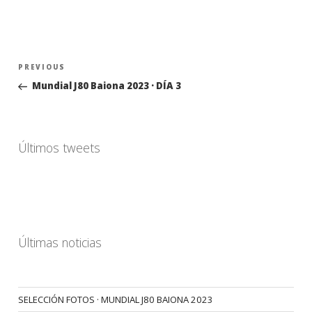
Navegación
Previous
PREVIOUS
de
Post
Mundial J80 Baiona 2023 · DÍA 3
entradas
Últimos tweets
Últimas noticias
SELECCIÓN FOTOS · MUNDIAL J80 BAIONA 2023