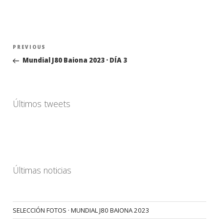
Navegación
Previous
PREVIOUS
de
Post
Mundial J80 Baiona 2023 · DÍA 3
entradas
Últimos tweets
Últimas noticias
SELECCIÓN FOTOS · MUNDIAL J80 BAIONA 2023