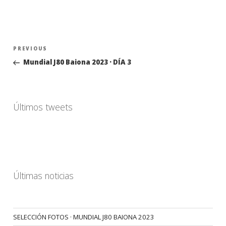
Navegación
Previous
PREVIOUS
de
Post
Mundial J80 Baiona 2023 · DÍA 3
entradas
Últimos tweets
Últimas noticias
SELECCIÓN FOTOS · MUNDIAL J80 BAIONA 2023