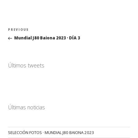
Navegación
Previous
PREVIOUS
de
Post
Mundial J80 Baiona 2023 · DÍA 3
entradas
Últimos tweets
Últimas noticias
SELECCIÓN FOTOS · MUNDIAL J80 BAIONA 2023