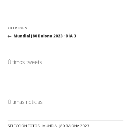
Navegación
Previous
PREVIOUS
de
Post
Mundial J80 Baiona 2023 · DÍA 3
entradas
Últimos tweets
Últimas noticias
SELECCIÓN FOTOS · MUNDIAL J80 BAIONA 2023