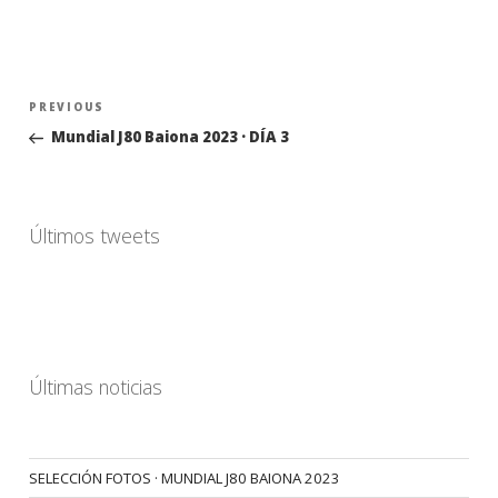
Navegación
Previous
PREVIOUS
de
Post
Mundial J80 Baiona 2023 · DÍA 3
entradas
Últimos tweets
Últimas noticias
SELECCIÓN FOTOS · MUNDIAL J80 BAIONA 2023