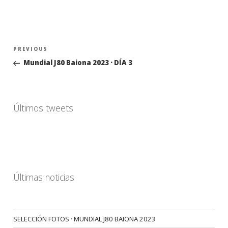
Navegación
Previous
PREVIOUS
de
Post
Mundial J80 Baiona 2023 · DÍA 3
entradas
Últimos tweets
Últimas noticias
SELECCIÓN FOTOS · MUNDIAL J80 BAIONA 2023