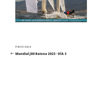
Navegación
Previous
PREVIOUS
de
Post
Mundial J80 Baiona 2023 · DÍA 3
entradas