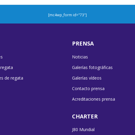
[mc4wp_form id="73"]
PRENSA
es
Noticias
 regata
Galerías fotográficas
es de regata
Galerías vídeos
Contacto prensa
Acreditaciones prensa
CHARTER
J80 Mundial