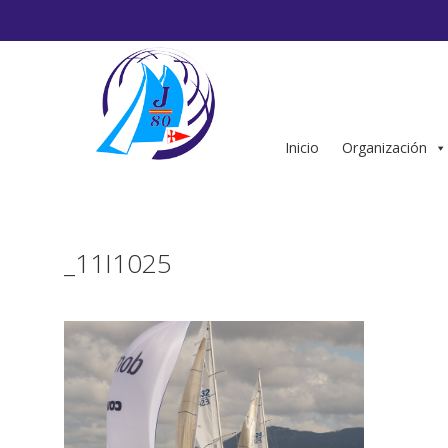
Saltar
al
contenido
Inicio
Organización
_11I1025