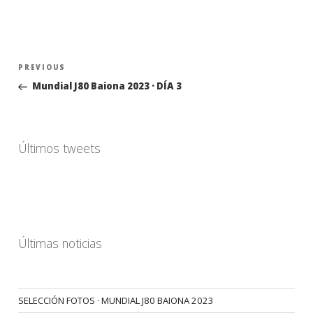
Navegación
Previous
PREVIOUS
de
Post
Mundial J80 Baiona 2023 · DÍA 3
entradas
Últimos tweets
Últimas noticias
SELECCIÓN FOTOS · MUNDIAL J80 BAIONA 2023