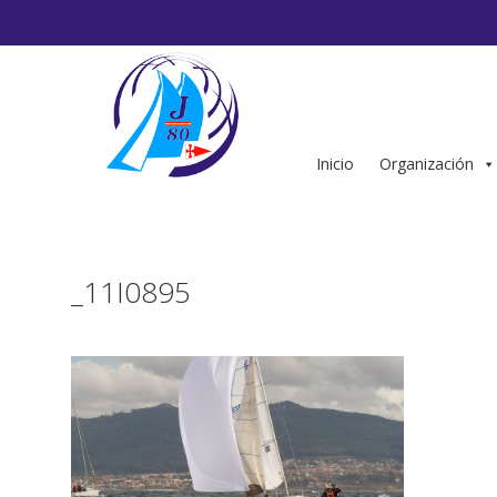
Saltar
al
contenido
Inicio
Organización
_11I0895