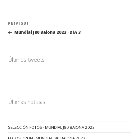
Navegación
Previous
PREVIOUS
de
Post
Mundial J80 Baiona 2023 · DÍA 3
entradas
Últimos tweets
Últimas noticias
SELECCIÓN FOTOS · MUNDIAL J80 BAIONA 2023
FOTOS DRON · MUNDIAL J80 BAIONA 2023