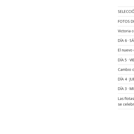
SELECCIÓ
FOTOS D
Victoria 
DÍA 6 · 
El nuevo
DÍA 5 · 
Cambio de
DÍA 4 · 
DÍA 3 · 
Las flota
se celeb