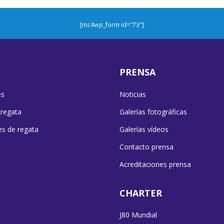
[mc4wp_form id="73"]
PRENSA
es
Noticias
 regata
Galerías fotográficas
es de regata
Galerías vídeos
Contacto prensa
Acreditaciones prensa
CHARTER
J80 Mundial