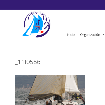
Saltar
al
contenido
Inicio
Organización
_11I0586