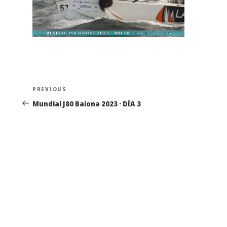
Navegación
Previous
PREVIOUS
de
Post
Mundial J80 Baiona 2023 · DÍA 3
entradas