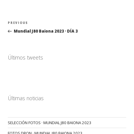
Navegación
Previous
PREVIOUS
de
Post
Mundial J80 Baiona 2023 · DÍA 3
entradas
Últimos tweets
Últimas noticias
SELECCIÓN FOTOS · MUNDIAL J80 BAIONA 2023
FOTOS DRON · MUNDIAL J80 BAIONA 2023