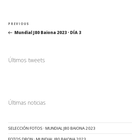
Navegación
Previous
PREVIOUS
de
Post
Mundial J80 Baiona 2023 · DÍA 3
entradas
Últimos tweets
Últimas noticias
SELECCIÓN FOTOS · MUNDIAL J80 BAIONA 2023
FOTOS DRON · MUNDIAL J80 BAIONA 2023