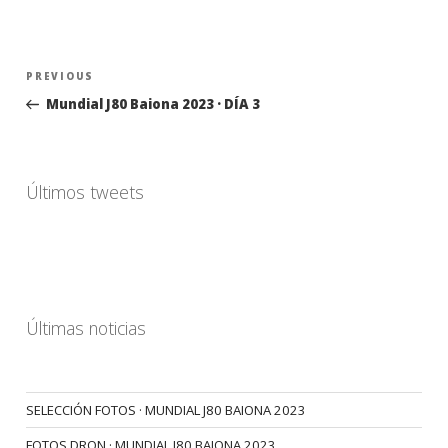
Navegación
Previous
PREVIOUS
de
Post
Mundial J80 Baiona 2023 · DÍA 3
entradas
Últimos tweets
Últimas noticias
SELECCIÓN FOTOS · MUNDIAL J80 BAIONA 2023
FOTOS DRON · MUNDIAL J80 BAIONA 2023