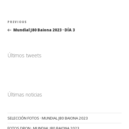
Navegación
Previous
PREVIOUS
de
Post
Mundial J80 Baiona 2023 · DÍA 3
entradas
Últimos tweets
Últimas noticias
SELECCIÓN FOTOS · MUNDIAL J80 BAIONA 2023
FOTOS DRON · MUNDIAL J80 BAIONA 2023