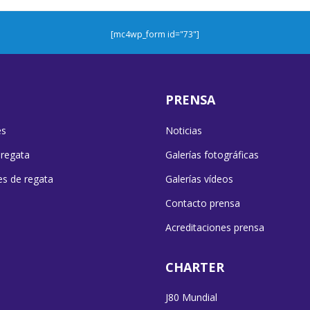
[mc4wp_form id="73"]
PRENSA
es
Noticias
 regata
Galerías fotográficas
es de regata
Galerías vídeos
Contacto prensa
Acreditaciones prensa
CHARTER
J80 Mundial