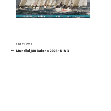
Navegación
Previous
PREVIOUS
de
Post
Mundial J80 Baiona 2023 · DÍA 3
entradas