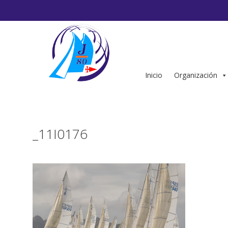
Saltar
al
contenido
Inicio
Organización
_11I0176