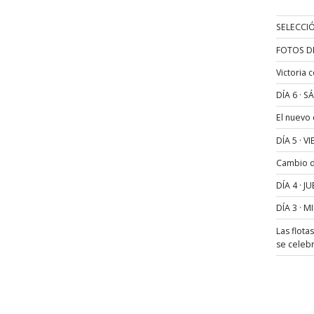
SELECCIÓ
FOTOS D
Victoria 
DÍA 6 · 
El nuevo
DÍA 5 · 
Cambio de
DÍA 4 · 
DÍA 3 · 
Las flota
se celeb