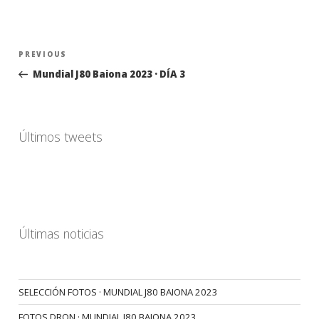
Navegación
Previous
PREVIOUS
de
Post
Mundial J80 Baiona 2023 · DÍA 3
entradas
Últimos tweets
Últimas noticias
SELECCIÓN FOTOS · MUNDIAL J80 BAIONA 2023
FOTOS DRON · MUNDIAL J80 BAIONA 2023