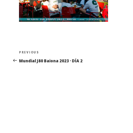
Navegación
Previous
PREVIOUS
de
Post
Mundial J80 Baiona 2023 · DÍA 2
entradas