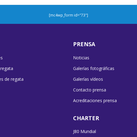
[mc4wp_form id="73"]
PRENSA
es
Noticias
 regata
Galerías fotográficas
es de regata
Galerías vídeos
Contacto prensa
Acreditaciones prensa
CHARTER
J80 Mundial