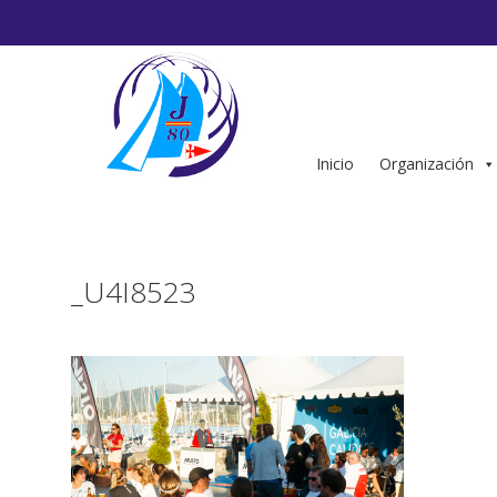
Saltar
al
contenido
Inicio
Organización
_U4I8523