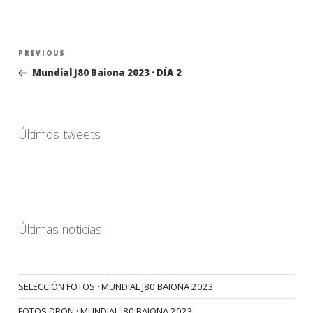
Navegación
Previous
PREVIOUS
de
Post
Mundial J80 Baiona 2023 · DÍA 2
entradas
Últimos tweets
Últimas noticias
SELECCIÓN FOTOS · MUNDIAL J80 BAIONA 2023
FOTOS DRON · MUNDIAL J80 BAIONA 2023