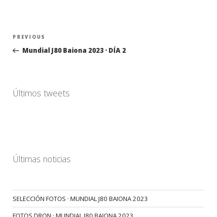
Navegación
Previous
PREVIOUS
de
Post
Mundial J80 Baiona 2023 · DÍA 2
entradas
Últimos tweets
Últimas noticias
SELECCIÓN FOTOS · MUNDIAL J80 BAIONA 2023
FOTOS DRON · MUNDIAL J80 BAIONA 2023