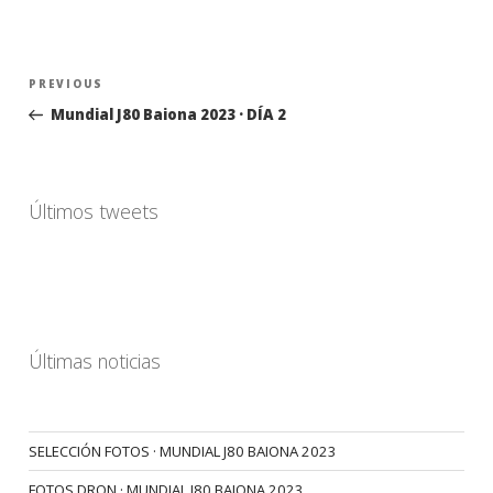
Navegación
Previous
PREVIOUS
de
Post
Mundial J80 Baiona 2023 · DÍA 2
entradas
Últimos tweets
Últimas noticias
SELECCIÓN FOTOS · MUNDIAL J80 BAIONA 2023
FOTOS DRON · MUNDIAL J80 BAIONA 2023