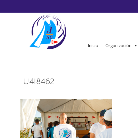
Saltar
al
contenido
Inicio
Organización
_U4I8462