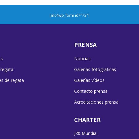
[mc4wp_form id="73"]
PRENSA
es
Noticias
 regata
Galerías fotográficas
es de regata
Galerías vídeos
Contacto prensa
Acreditaciones prensa
CHARTER
J80 Mundial