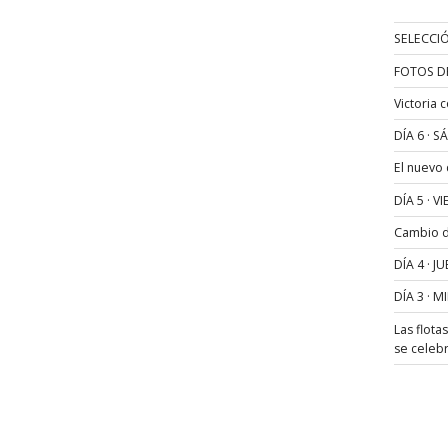
SELECCIÓ
FOTOS D
Victoria 
DÍA 6 · 
El nuevo
DÍA 5 · 
Cambio de
DÍA 4 · 
DÍA 3 · 
Las flota
se celeb