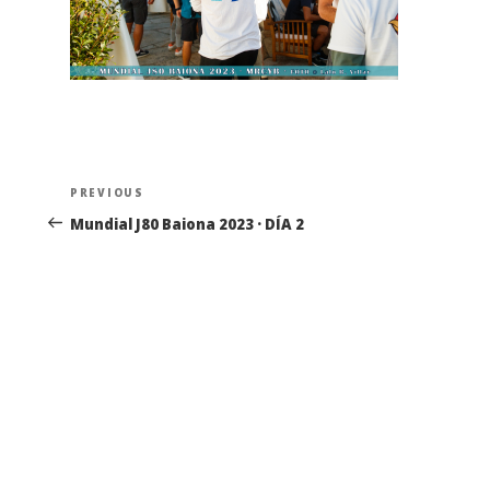
Navegación
Previous
PREVIOUS
de
Post
Mundial J80 Baiona 2023 · DÍA 2
entradas