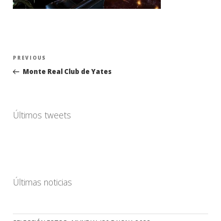
Navegación
Previous
PREVIOUS
de
Post
Monte Real Club de Yates
entradas
Últimos tweets
Últimas noticias