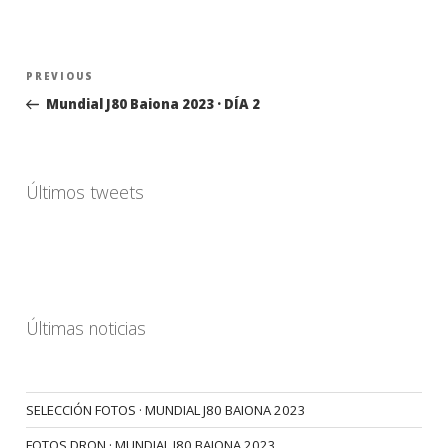
Navegación
Previous
PREVIOUS
de
Post
Mundial J80 Baiona 2023 · DÍA 2
entradas
Últimos tweets
Últimas noticias
SELECCIÓN FOTOS · MUNDIAL J80 BAIONA 2023
FOTOS DRON · MUNDIAL J80 BAIONA 2023