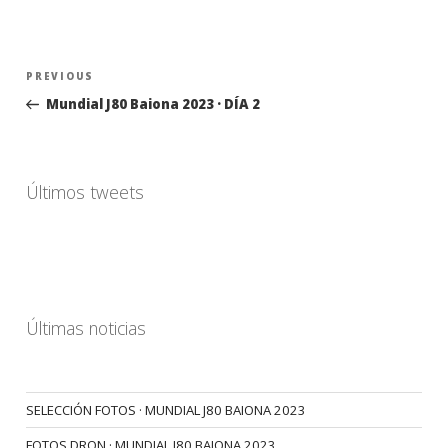
Navegación
Previous
PREVIOUS
de
Post
Mundial J80 Baiona 2023 · DÍA 2
entradas
Últimos tweets
Últimas noticias
SELECCIÓN FOTOS · MUNDIAL J80 BAIONA 2023
FOTOS DRON · MUNDIAL J80 BAIONA 2023