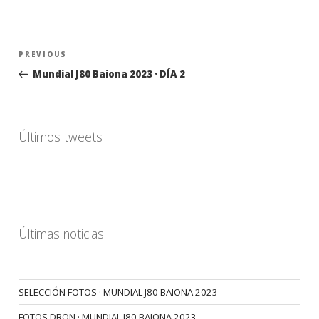
Navegación
Previous
PREVIOUS
de
Post
Mundial J80 Baiona 2023 · DÍA 2
entradas
Últimos tweets
Últimas noticias
SELECCIÓN FOTOS · MUNDIAL J80 BAIONA 2023
FOTOS DRON · MUNDIAL J80 BAIONA 2023