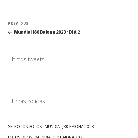
Navegación
Previous
PREVIOUS
de
Post
Mundial J80 Baiona 2023 · DÍA 2
entradas
Últimos tweets
Últimas noticias
SELECCIÓN FOTOS · MUNDIAL J80 BAIONA 2023
FOTOS DRON · MUNDIAL J80 BAIONA 2023