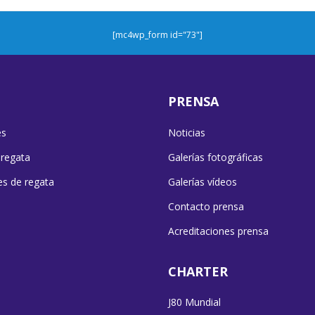
[mc4wp_form id="73"]
PRENSA
es
Noticias
 regata
Galerías fotográficas
es de regata
Galerías vídeos
Contacto prensa
Acreditaciones prensa
CHARTER
J80 Mundial