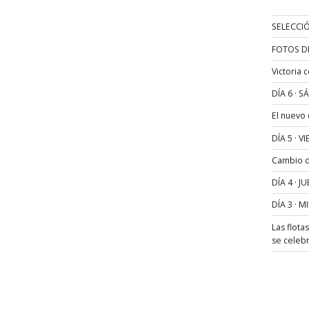
SELECCIÓ
FOTOS D
Victoria 
DÍA 6 · 
El nuevo
DÍA 5 · 
Cambio de
DÍA 4 · 
DÍA 3 · 
Las flota
se celeb