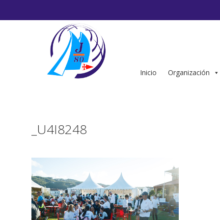
Saltar
al
contenido
Inicio
Organización
_U4I8248