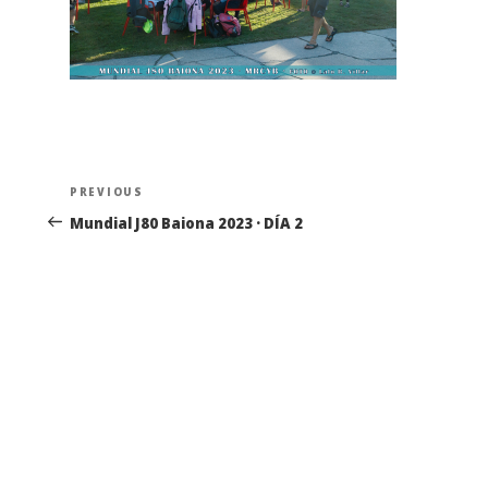
Navegación
Previous
PREVIOUS
de
Post
Mundial J80 Baiona 2023 · DÍA 2
entradas