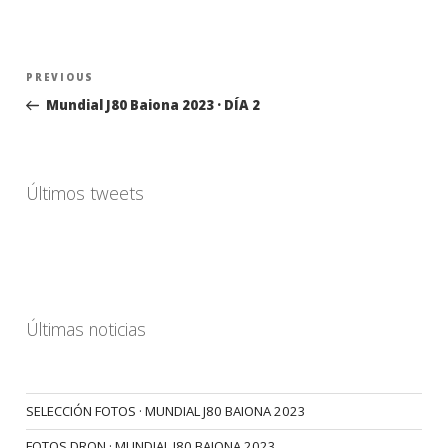
Navegación
Previous
PREVIOUS
de
Post
Mundial J80 Baiona 2023 · DÍA 2
entradas
Últimos tweets
Últimas noticias
SELECCIÓN FOTOS · MUNDIAL J80 BAIONA 2023
FOTOS DRON · MUNDIAL J80 BAIONA 2023