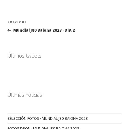
Navegación
Previous
PREVIOUS
de
Post
Mundial J80 Baiona 2023 · DÍA 2
entradas
Últimos tweets
Últimas noticias
SELECCIÓN FOTOS · MUNDIAL J80 BAIONA 2023
FOTOS DRON · MUNDIAL J80 BAIONA 2023