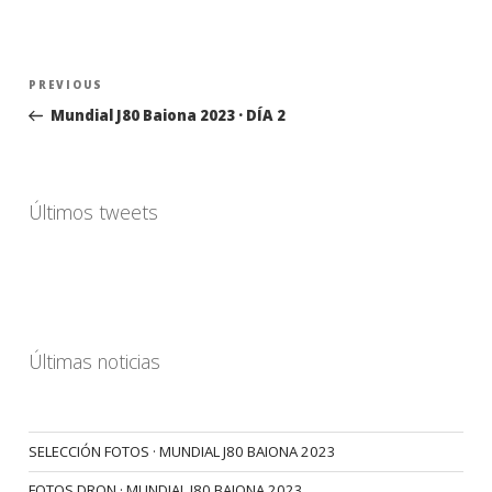
Navegación
Previous
PREVIOUS
de
Post
Mundial J80 Baiona 2023 · DÍA 2
entradas
Últimos tweets
Últimas noticias
SELECCIÓN FOTOS · MUNDIAL J80 BAIONA 2023
FOTOS DRON · MUNDIAL J80 BAIONA 2023