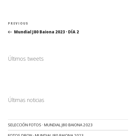
Navegación
Previous
PREVIOUS
de
Post
Mundial J80 Baiona 2023 · DÍA 2
entradas
Últimos tweets
Últimas noticias
SELECCIÓN FOTOS · MUNDIAL J80 BAIONA 2023
FOTOS DRON · MUNDIAL J80 BAIONA 2023