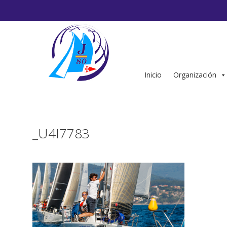
Saltar
al
contenido
Inicio
Organización
_U4I7783