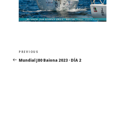
Navegación
Previous
PREVIOUS
de
Post
Mundial J80 Baiona 2023 · DÍA 2
entradas