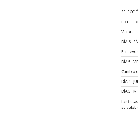
SELECCIÓ
FOTOS D
Victoria 
DÍA 6 · 
El nuevo
DÍA 5 · 
Cambio de
DÍA 4 · 
DÍA 3 · 
Las flota
se celeb