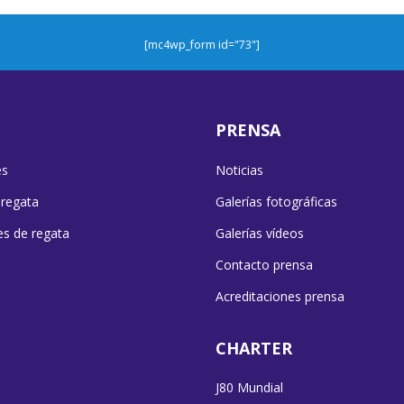
[mc4wp_form id="73"]
PRENSA
es
Noticias
 regata
Galerías fotográficas
es de regata
Galerías vídeos
Contacto prensa
Acreditaciones prensa
CHARTER
J80 Mundial