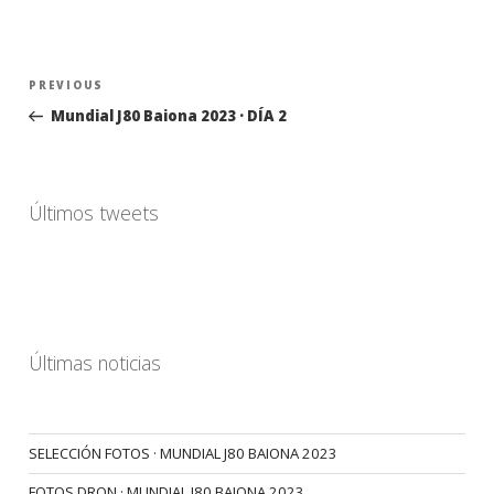
Navegación
Previous
PREVIOUS
de
Post
Mundial J80 Baiona 2023 · DÍA 2
entradas
Últimos tweets
Últimas noticias
SELECCIÓN FOTOS · MUNDIAL J80 BAIONA 2023
FOTOS DRON · MUNDIAL J80 BAIONA 2023