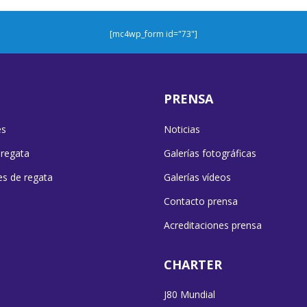
[mc4wp_form id="73"]
PRENSA
es
Noticias
 regata
Galerías fotográficas
es de regata
Galerías vídeos
Contacto prensa
Acreditaciones prensa
CHARTER
J80 Mundial