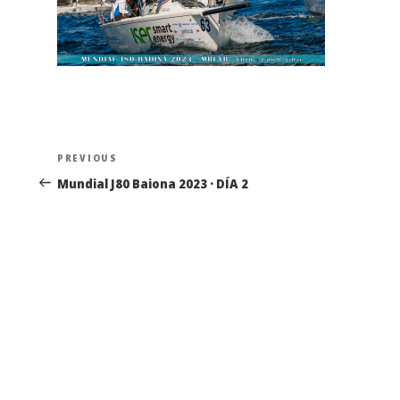
Navegación
Previous
PREVIOUS
de
Post
Mundial J80 Baiona 2023 · DÍA 2
entradas