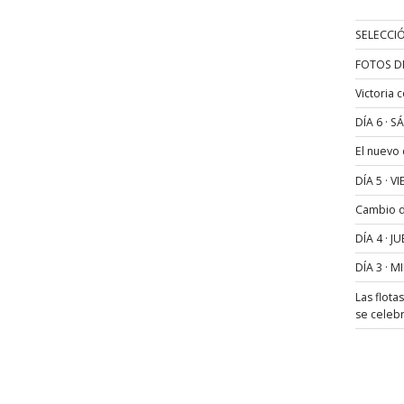
SELECCIÓ
FOTOS D
Victoria 
DÍA 6 · 
El nuevo
DÍA 5 · 
Cambio de
DÍA 4 · 
DÍA 3 · 
Las flota
se celeb