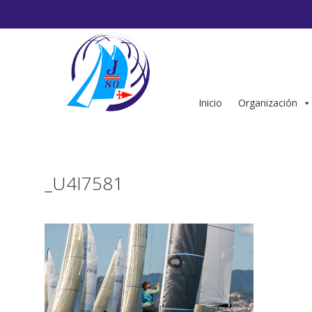
Saltar
al
contenido
Inicio
Organización
_U4I7581