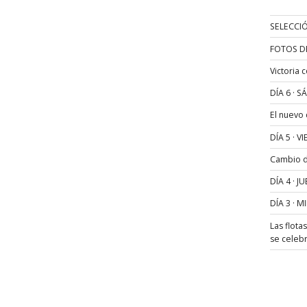
SELECCIÓ
FOTOS D
Victoria 
DÍA 6 · 
El nuevo
DÍA 5 · 
Cambio de
DÍA 4 · 
DÍA 3 · 
Las flota
se celeb