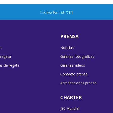
[mc4wp_form id="73"]
PRENSA
es
Noticias
 regata
Galerías fotográficas
es de regata
Galerías vídeos
Contacto prensa
Acreditaciones prensa
CHARTER
J80 Mundial