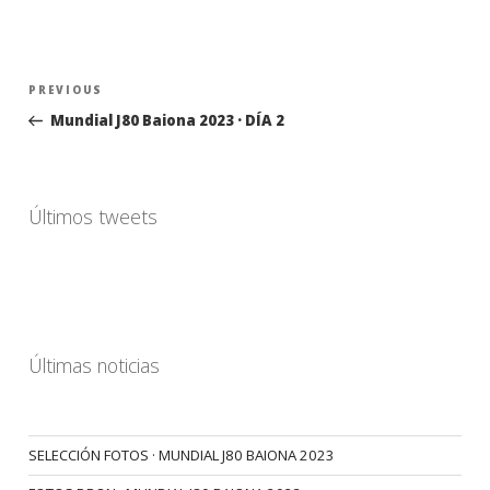
Navegación
Previous
PREVIOUS
de
Post
Mundial J80 Baiona 2023 · DÍA 2
entradas
Últimos tweets
Últimas noticias
SELECCIÓN FOTOS · MUNDIAL J80 BAIONA 2023