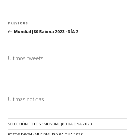
Navegación
Previous
PREVIOUS
de
Post
Mundial J80 Baiona 2023 · DÍA 2
entradas
Últimos tweets
Últimas noticias
SELECCIÓN FOTOS · MUNDIAL J80 BAIONA 2023
FOTOS DRON · MUNDIAL J80 BAIONA 2023