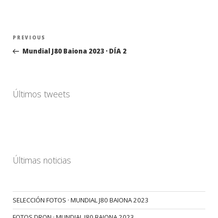
Navegación
Previous
PREVIOUS
de
Post
Mundial J80 Baiona 2023 · DÍA 2
entradas
Últimos tweets
Últimas noticias
SELECCIÓN FOTOS · MUNDIAL J80 BAIONA 2023
FOTOS DRON · MUNDIAL J80 BAIONA 2023