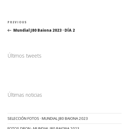
Navegación
Previous
PREVIOUS
de
Post
Mundial J80 Baiona 2023 · DÍA 2
entradas
Últimos tweets
Últimas noticias
SELECCIÓN FOTOS · MUNDIAL J80 BAIONA 2023
FOTOS DRON · MUNDIAL J80 BAIONA 2023