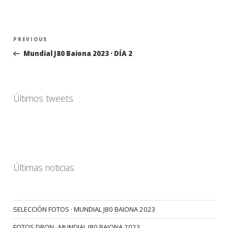
Navegación
Previous
PREVIOUS
de
Post
Mundial J80 Baiona 2023 · DÍA 2
entradas
Últimos tweets
Últimas noticias
SELECCIÓN FOTOS · MUNDIAL J80 BAIONA 2023
FOTOS DRON · MUNDIAL J80 BAIONA 2023